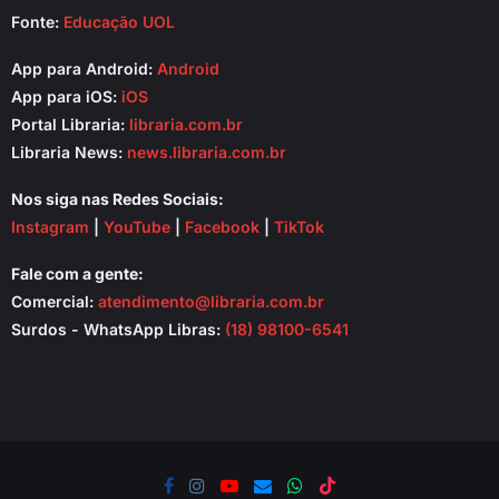
Fonte:
Educação UOL
App para Android:
Android
App para iOS:
iOS
Portal Libraria:
libraria.com.br
Libraria News:
news.libraria.com.br
Nos siga nas Redes Sociais:
Instagram
|
YouTube
|
Facebook
|
TikTok
Fale com a gente:
Comercial:
atendimento@libraria.com.br
Surdos - WhatsApp Libras:
(18) 98100-6541