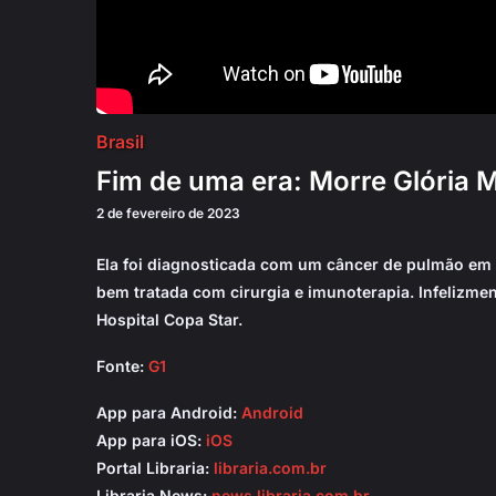
Brasil
Fim de uma era: Morre Glória M
2 de fevereiro de 2023
Ela foi diagnosticada com um câncer de pulmão em 2
bem tratada com cirurgia e imunoterapia. Infelizm
Hospital Copa Star.
Fonte:
G1
App para Android:
Android
App para iOS:
iOS
Portal Libraria:
libraria.com.br
Libraria News:
news.libraria.com.br