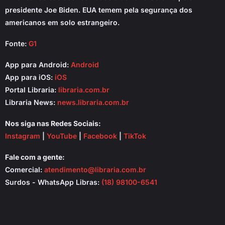
presidente Joe Biden. EUA temem pela segurança dos
americanos em solo estrangeiro.
Fonte:
G1
App para Android:
Android
App para iOS:
iOS
Portal Libraria:
libraria.com.br
Libraria News:
news.libraria.com.br
Nos siga nas Redes Sociais:
Instagram
|
YouTube
|
Facebook
|
TikTok
Fale com a gente:
Comercial:
atendimento@libraria.com.br
Surdos - WhatsApp Libras:
(18) 98100-6541