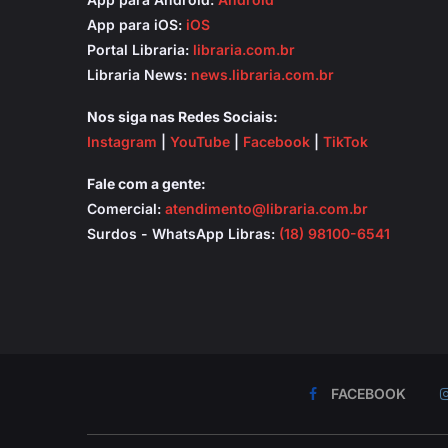
App para iOS:
iOS
Portal Libraria:
libraria.com.br
Libraria News:
news.libraria.com.br
Nos siga nas Redes Sociais:
Instagram
|
YouTube
|
Facebook
|
TikTok
Fale com a gente:
Comercial:
atendimento@libraria.com.br
Surdos - WhatsApp Libras:
(18) 98100-6541
FACEBOOK