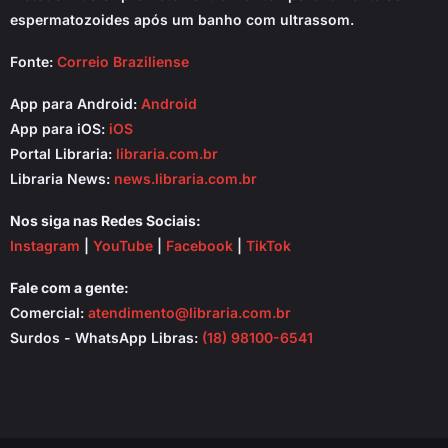
espermatozoides após um banho com ultrassom.
Fonte:
Correio Braziliense
App para Android:
Android
App para iOS:
iOS
Portal Libraria:
libraria.com.br
Libraria News:
news.libraria.com.br
Nos siga nas Redes Sociais:
Instagram
|
YouTube
|
Facebook
|
TikTok
Fale com a gente:
Comercial:
atendimento@libraria.com.br
Surdos - WhatsApp Libras:
(18) 98100-6541